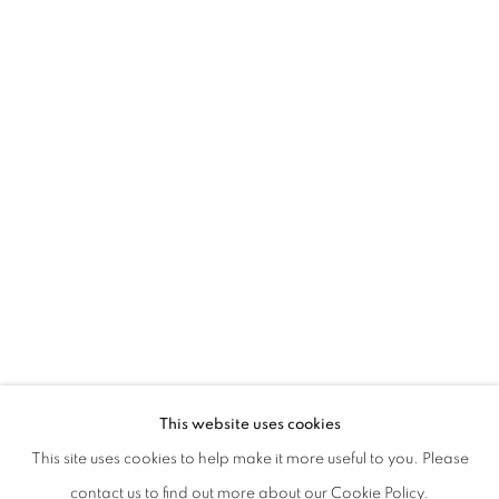
GUGLIELMO MAGGINI | NEL TUO AF
This website uses cookies
CURATED BY GIUSEPPE ARMOGIDA
This site uses cookies to help make it more useful to you. Please
PRIVACY POLICY
MANAGE COOKIES
contact us to find out more about our Cookie Policy.