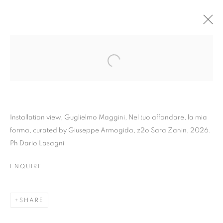
Installation view, Guglielmo Maggini, Nel tuo affondare, la mia
forma, curated by Giuseppe Armogida, z2o Sara Zanin, 2026.
Ph Dario Lasagni
ENQUIRE
GUGLIELMO MAGGINI |
NEL TUO AFFONDARE,
SHARE
LA MIA FORMA