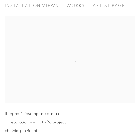
IL SEGNO È L’ESEMPLARE PARLATO
INSTALLATION VIEWS
WORKS
ARTIST PAGE
MARIELLA BETTINESCHI, BEATRICE PEDICONI, MARIA
Il segno è l'esemplare parlato
in installation view at z2o project
ph. Giorgio Benni